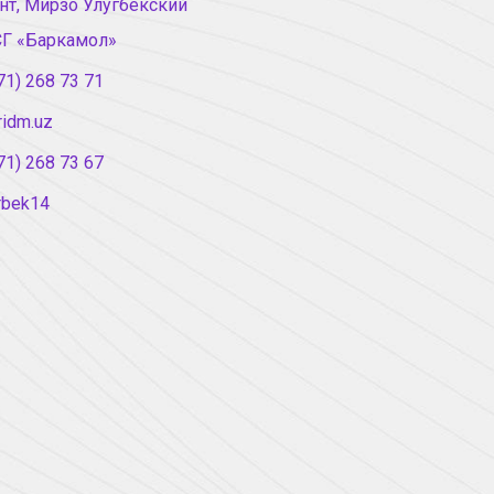
нт, Мирзо Улугбекский
СГ «Баркамол»
71) 268 73 71
ridm.uz
71) 268 73 67
rbek14