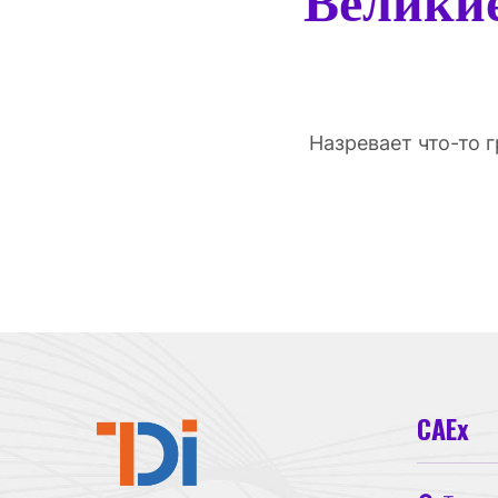
Великие
Назревает что-то 
CAEx