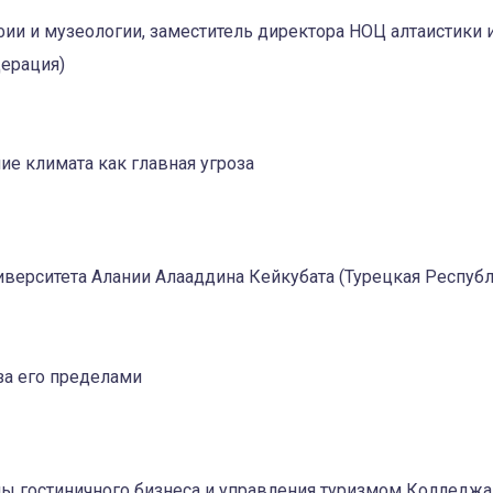
афии и музеологии, заместитель директора НОЦ алтаистики
дерация)
ие климата как главная угроза
иверситета Алании Алааддина Кейкубата (Турецкая Республ
за его пределами
колы гостиничного бизнеса и управления туризмом Коллед