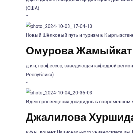
(США)
”
Новый Шёлковый путь и туризм в Кыргызстан
Омурова Жамыйкат
д.и.н, профессор, заведующая кафедрой регио
Республика)
”
Идеи просвещения джадидов в современном ми
Джалилова Хуршид
к.ф.н., доцент Национального университета им.