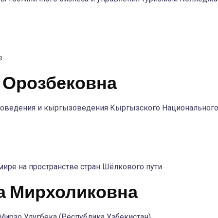
е
 Орозбековна
новедения и кыргызоведения Кыргызского Национального 
ре на пространстве стран Шёлкового пути
а Мирхоликовна
 Мирзо Улугбека (Республика Узбекистан)