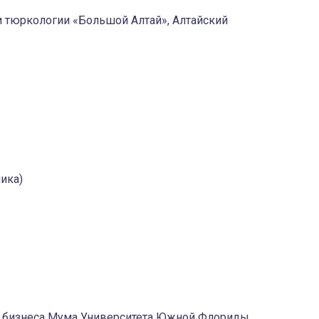
 и тюркологии «Большой Алтай», Алтайский
ика)
жа бизнеса Мума Университета Южной Флориды