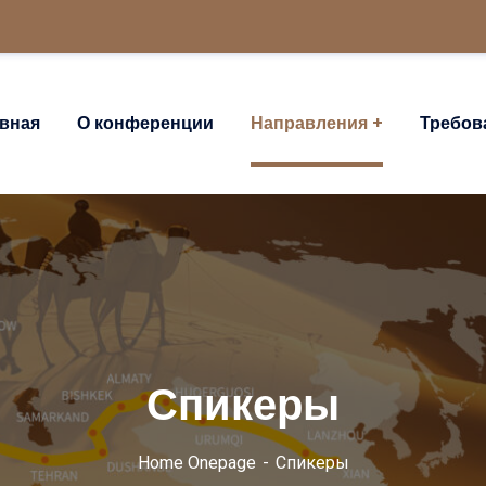
авная
О конференции
Направления
Требов
Спикеры
Home Onepage
Спикеры