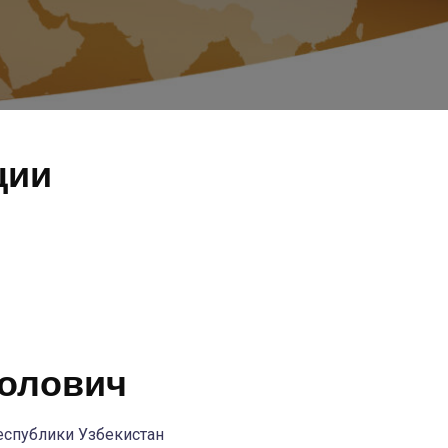
ции
олович
еспублики Узбекистан