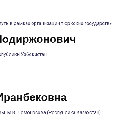
ть в рамках организации тюркских государств»
Нодиржонович
спублики Узбекистан
Иранбековна
им. М.В. Ломоносова (Республика Казахстан)