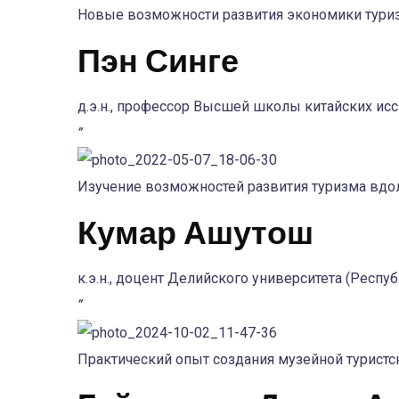
Новые возможности развития экономики туриз
Пэн Синге
д.э.н., профессор Высшей школы китайских ис
”
Изучение возможностей развития туризма вдо
Кумар Ашутош
к.э.н., доцент Делийского университета (Респу
”
Практический опыт создания музейной туристс