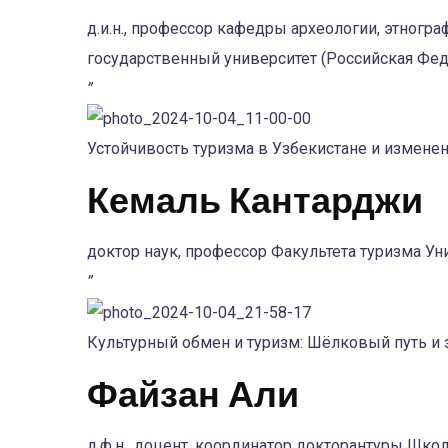
д.и.н., профессор кафедры археологии, этногр
государственный университет (Российская Фе
”
Устойчивость туризма в Узбекистане и изменен
Кемаль Кантарджи
доктор наук, профессор Факультета туризма Ун
”
Культурный обмен и туризм: Шёлковый путь и 
Файзан Али
д.ф.н., доцент, координатор докторантуры Ш