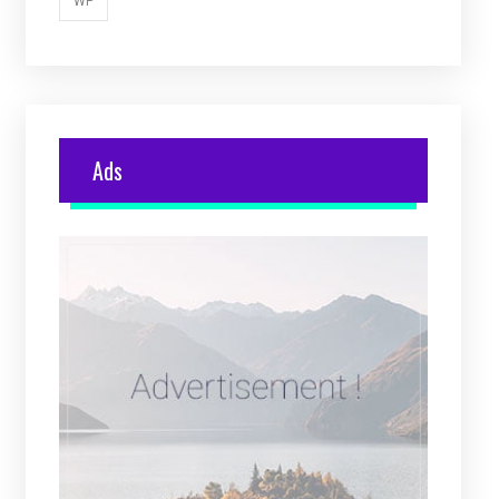
WP
Ads