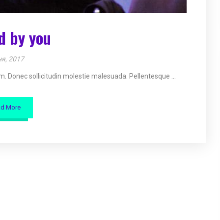
d by you
я, 2017
im. Donec sollicitudin molestie malesuada. Pellentesque ...
ad More