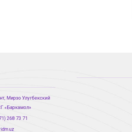
нт, Мирзо Улугбекский
СГ «Баркамол»
71) 268 73 71
ridm.uz