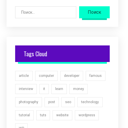
Поиск
Tags Cloud
article
computer
developer
famous
interview
it
learn
money
photography
post
seo
technology
tutorial
tuts
website
wordpress