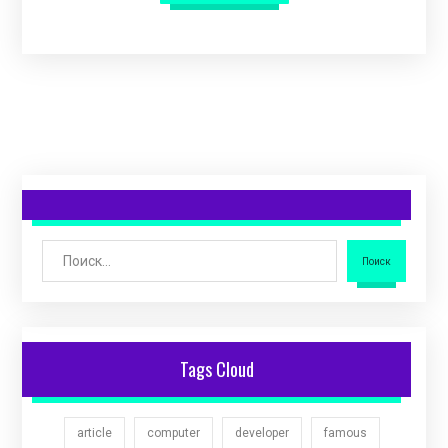
Поиск
Tags Cloud
article
computer
developer
famous