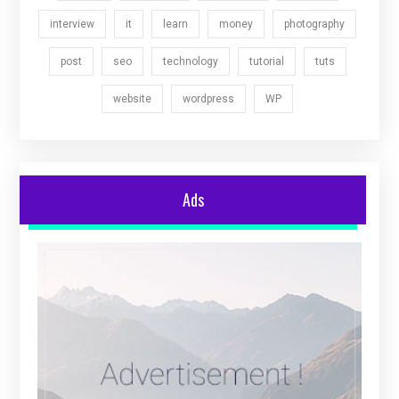
interview
it
learn
money
photography
post
seo
technology
tutorial
tuts
website
wordpress
WP
Ads